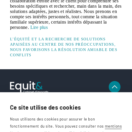
collaboration étroite avec le client pour comprendre ses
besoins spécifiques et rechercher, main dans la main, des
solutions adaptées, justes et réalistes. Nous prenons en
compte ses intérêts personnels, tout comme la situation
familiale supérieure, certains intérêts dépassant la
personne.
Lire plus
L’ÉQUITÉ ET LA RECHERCHE DE SOLUTIONS
APAISÉES AU CENTRE DE NOS PRÉOCCUPATIONS,
NOUS FAVORISONS LA RÉSOLUTION AMIABLE DES
CONFLITS
Coordonnées
Ce site utilise des cookies
Avenue du Belloy 1 - 1300 Wavre
Nous utilisons des cookies pour assurer le bon
fonctionnement du site. Vous pouvez consulter nos
mentions
010 41 39 33